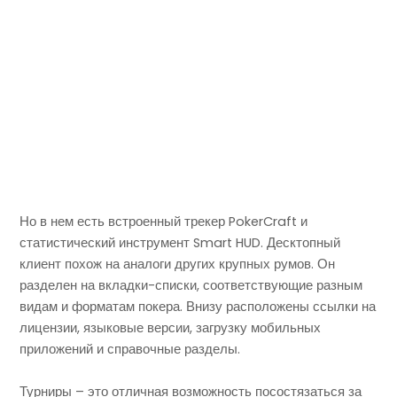
Home
anonymous
ggpokerok скачать на андроид
Но в нем есть встроенный трекер PokerCraft и
статистический инструмент Smart HUD. Десктопный
клиент похож на аналоги других крупных румов. Он
разделен на вкладки-списки, соответствующие разным
видам и форматам покера. Внизу расположены ссылки на
лицензии, языковые версии, загрузку мобильных
приложений и справочные разделы.
Турниры – это отличная возможность посостязаться за