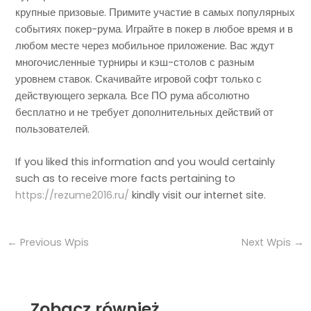
крупные призовые. Примите участие в самых популярных
событиях покер-рума. Играйте в покер в любое время и в
любом месте через мобильное приложение. Вас ждут
многочисленные турниры и кэш-столов с разным
уровнем ставок. Скачивайте игровой софт только с
действующего зеркала. Все ПО рума абсолютно
бесплатно и не требует дополнительных действий от
пользователей.
If you liked this information and you would certainly
such as to receive more facts pertaining to
https://rezume2016.ru/
kindly visit our internet site.
←
Previous Wpis
Next Wpis
→
Zobacz również