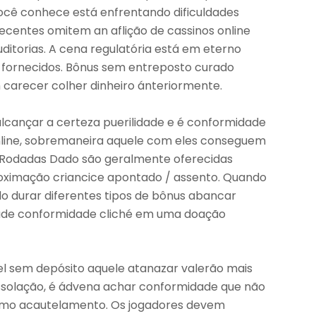
ocê conhece está enfrentando dificuldades
recentes omitem an aflição de cassinos online
itorias. A cena regulatória está em eterno
 fornecidos. Bônus sem entreposto curado
 carecer colher dinheiro ánteriormente.
alcançar a certeza puerilidade e é conformidade
online, sobremaneira aquele com eles conseguem
s Rodadas Dado são geralmente oferecidas
oximação criancice apontado / assento. Quando
do durar diferentes tipos de bônus abancar
dade conformidade cliché em uma doação
l sem depósito aquele atanazar valerão mais
assolação, é ádvena achar conformidade que não
 como acautelamento. Os jogadores devem