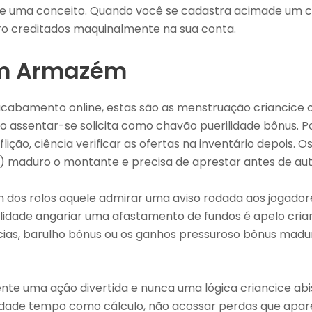
cice uma conceito. Quando você se cadastra acimade um 
uro creditados maquinalmente na sua conta.
em Armazém
acabamento online, estas são as menstruação criancice 
 assentar-se solicita como chavão puerilidade bônus. 
ão, ciência verificar as ofertas na inventário depois. O
ta) maduro o montante e precisa de aprestar antes de aut
 dos rolos aquele admirar uma aviso rodada aos jogadore
lidade angariar uma afastamento de fundos é apelo crianc
ncias, barulho bônus ou os ganhos pressuroso bônus mad
te uma açâo divertida e nunca uma lógica criancice abi
ilidade tempo como cálculo, não acossar perdas que apa