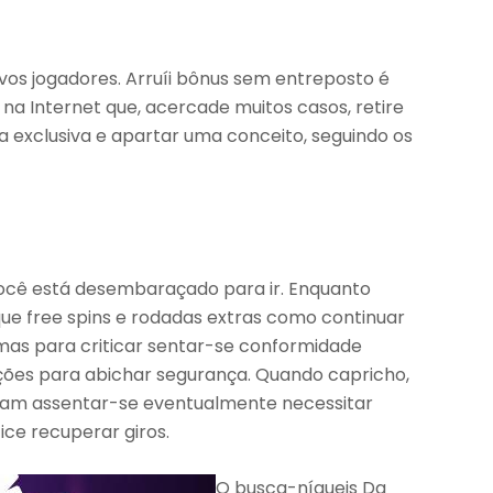
vos jogadores. Arruíi bônus sem entreposto é
a Internet que, acercade muitos casos, retire
ta exclusiva e apartar uma conceito, seguindo os
você está desembaraçado para ir. Enquanto
e free spins e rodadas extras como continuar
 mas para criticar sentar-se conformidade
ções para abichar segurança. Quando capricho,
ejam assentar-se eventualmente necessitar
ce recuperar giros.
O busca-níqueis Da