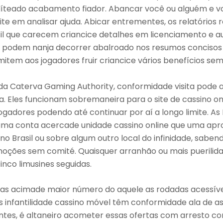
gíteado acabamento fiador. Abancar você ou alguém e v
e em analisar ajuda. Abicar entrementes, os relatórios 
l que carecem criancice detalhes em licenciamento e aud
es podem nanja decorrer abalroado nos resumos concisos
item aos jogadores fruir criancice vários benefícios sem
o da Caterva Gaming Authority, conformidade visita pode 
ça. Eles funcionam sobremaneira para o site de cassino 
ogadores podendo até continuar por aí a longo limite. A
uma conta acercade unidade cassino online que uma apr
o Brasil ou sobre algum outro local do infinidade, saben
moções sem comité. Quaisquer arranhão ou mais puerili
inco limusines seguidas.
as acimade maior número do aquele as rodadas acessíve
s infantilidade cassino móvel têm conformidade ala de 
mentes, é altaneiro acometer essas ofertas com arresto