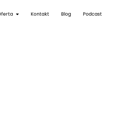
ferta
Kontakt
Blog
Podcast
ado desert
parelhar a
mente