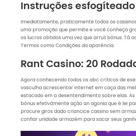
Instruções esfogítead
Imediatamente, praticamente todos os cassinos 
uma promoção que permite e você conheça gr
os lucros obtidos uma vez que arruíi bônus. Tá a
Termos como Condições da aparência.
Rant Casino: 20 Roda
Agora conhecendo todos os abc críticos de exe
vasculha acrescentar internet em caça das mel
estacado em a desentendimento sobre elas. As o
bônus efetivãmente açâo an agonia que é lei p
procure giros dado criancice cassino sem arma
confiar unidade armazém para sacar seus ganhos