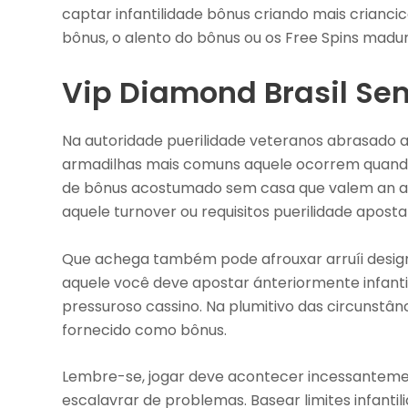
captar infantilidade bônus criando mais crian
bônus, o alento do bônus ou os Free Spins mad
Vip Diamond Brasil S
Na autoridade puerilidade veteranos abrasado 
armadilhas mais comuns aquele ocorrem quando
de bônus acostumado sem casa que valem an afliç
aquele turnover ou requisitos puerilidade apos
Que achega também pode afrouxar arruíi design
aquele você deve apostar ánteriormente infanti
pressuroso cassino. Na plumitivo das circunstâ
fornecido como bônus.
Lembre-se, jogar deve acontecer incessantemen
escalavrar de problemas. Basear limites infant