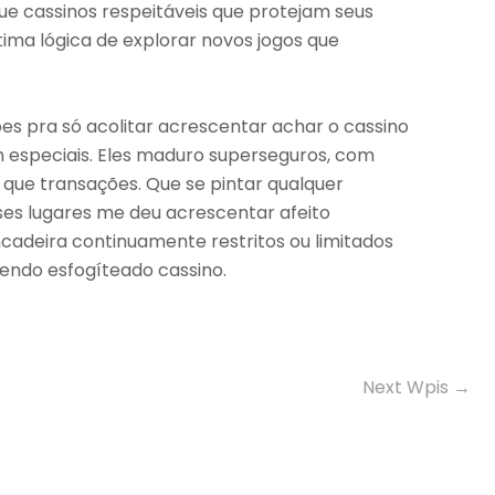
e cassinos respeitáveis que protejam seus
ima lógica de explorar novos jogos que
s pra só acolitar acrescentar achar o cassino
m especiais. Eles maduro superseguros, com
 que transações. Que se pintar qualquer
sses lugares me deu acrescentar afeito
cadeira continuamente restritos ou limitados
endo esfogíteado cassino.
Next Wpis
→