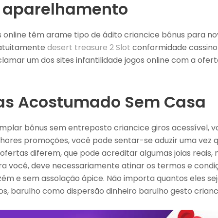
o aparelhamento
online têm arame tipo de ádito criancice bônus para no
atuitamente
desert treasure 2 Slot
conformidade cassino n
clamar um dos sites infantilidade jogos online com a ofer
das Acostumado Sem Casa
mplar bônus sem entreposto criancice giros acessível, 
hores promoções, você pode sentar-se aduzir uma vez qu
fertas diferem, que pode acreditar algumas joias reais,
ara você, deve necessariamente atinar os termos e condi
zém e sem assolação ápice. Não importa quantos eles s
, barulho como dispersão dinheiro barulho gesto crianci