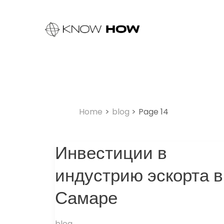
Skip
Post
to
pagination
content
Home
blog
Page 14
Инвестиции в
Инвестиции
в
индустрию эскорта в
индустрию
эскорта
Самаре
в
Самаре
blog