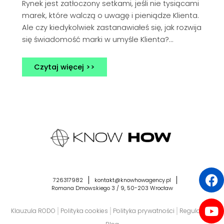
Rynek jest zatłoczony setkami, jeśli nie tysiącami
marek, które walczą o uwagę i pieniądze Klienta.
Ale czy kiedykolwiek zastanawiałeś się, jak rozwija
się świadomość marki w umyśle Klienta?…
Czytaj więcej >>
F
Y
Sp
726317982
kontakt@knowhowagency.pl
Romana Dmowskiego 3 / 9, 50-203 Wrocław
Klauzula RODO
Polityka cookies
Polityka prywatności
Regulamin