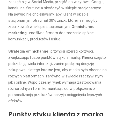
zacząć się w Social Media, przejść do wizytówki Google,
kanału na Youtube a skończyć w sklepie stacjonarnym.
Na pewno nie chcielibyśmy, aby Klient w sklepie
stacjonarnym otrzymał 30% zniżki, której nie mógłby
zrealizować w sklepie stacjonarnym.
Omnichannel
marketing
umożliwia firmom dostarczenie spójnej
komunikacji, produktów i usług.
Strategia omnichannel
przynosi szereg korzyści,
zwiększając liczbę punktów styku z marką. Klienci często
potrzebują wielu interakcji, zanim podejmą decyzję
zakupową, dlatego istotne jest, aby
marka
była obecna na
różnych platformach, zarówno w świecie rzeczywistym,
jak i online. Współczesny rynek wymaga zastosowania
różnorodnych form komunikacji, co w połączeniu z
personalizacją przekazów sprzyja osiągnięciu lepszych
efektów.
Punkty styku klienta z marką