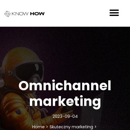
Skip
Post
Me
to
navigation
content
Omnichannel
marketing
2023-09-04
Home
Skuteczny marketing