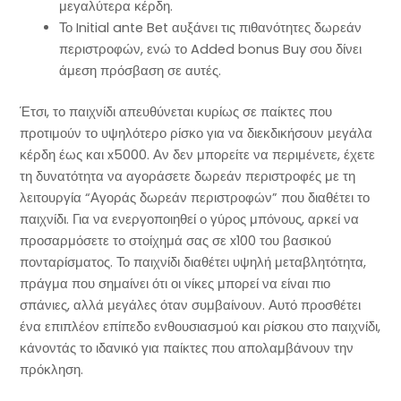
μεγαλύτερα κέρδη.
Το Initial ante Bet αυξάνει τις πιθανότητες δωρεάν
περιστροφών, ενώ το Added bonus Buy σου δίνει
άμεση πρόσβαση σε αυτές.
Έτσι, το παιχνίδι απευθύνεται κυρίως σε παίκτες που
προτιμούν το υψηλότερο ρίσκο για να διεκδικήσουν μεγάλα
κέρδη έως και x5000. Αν δεν μπορείτε να περιμένετε, έχετε
τη δυνατότητα να αγοράσετε δωρεάν περιστροφές με τη
λειτουργία “Αγοράς δωρεάν περιστροφών” που διαθέτει το
παιχνίδι. Για να ενεργοποιηθεί ο γύρος μπόνους, αρκεί να
προσαρμόσετε το στοίχημά σας σε x100 του βασικού
πονταρίσματος. Το παιχνίδι διαθέτει υψηλή μεταβλητότητα,
πράγμα που σημαίνει ότι οι νίκες μπορεί να είναι πιο
σπάνιες, αλλά μεγάλες όταν συμβαίνουν. Αυτό προσθέτει
ένα επιπλέον επίπεδο ενθουσιασμού και ρίσκου στο παιχνίδι,
κάνοντάς το ιδανικό για παίκτες που απολαμβάνουν την
πρόκληση.