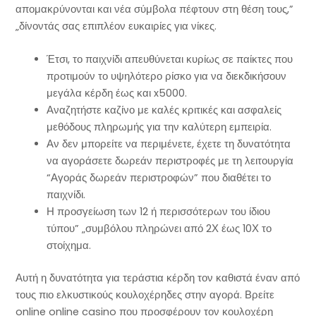
απομακρύνονται και νέα σύμβολα πέφτουν στη θέση τους,”
„δίνοντάς σας επιπλέον ευκαιρίες για νίκες.
Έτσι, το παιχνίδι απευθύνεται κυρίως σε παίκτες που
προτιμούν το υψηλότερο ρίσκο για να διεκδικήσουν
μεγάλα κέρδη έως και x5000.
Αναζητήστε καζίνο με καλές κριτικές και ασφαλείς
μεθόδους πληρωμής για την καλύτερη εμπειρία.
Αν δεν μπορείτε να περιμένετε, έχετε τη δυνατότητα
να αγοράσετε δωρεάν περιστροφές με τη λειτουργία
“Αγοράς δωρεάν περιστροφών” που διαθέτει το
παιχνίδι.
Η προσγείωση των 12 ή περισσότερων του ίδιου
τύπου” „συμβόλου πληρώνει από 2Χ έως 10Χ το
στοίχημα.
Αυτή η δυνατότητα για τεράστια κέρδη τον καθιστά έναν από
τους πιο ελκυστικούς κουλοχέρηδες στην αγορά. Βρείτε
online online casino που προσφέρουν τον κουλοχέρη