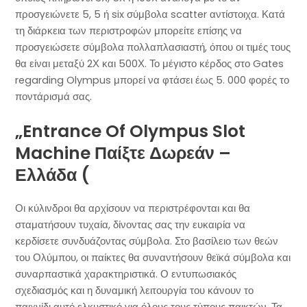
προσγειώνετε 5, 5 ή six σύμβολα scatter αντίστοιχα. Κατά
τη διάρκεια των περιστροφών μπορείτε επίσης να
προσγειώσετε σύμβολα πολλαπλασιαστή, όπου οι τιμές τους
θα είναι μεταξύ 2Χ και 500Χ. Το μέγιστο κέρδος στο Gates
regarding Olympus μπορεί να φτάσει έως 5. 000 φορές το
ποντάρισμά σας.
„Entrance Of Olympus Slot
Machine Παίξτε Δωρεάν –
Ελλάδα (
Οι κύλινδροι θα αρχίσουν να περιστρέφονται και θα
σταματήσουν τυχαία, δίνοντας σας την ευκαιρία να
κερδίσετε συνδυάζοντας σύμβολα. Στο βασίλειο των θεών
του Ολύμπου, οι παίκτες θα συναντήσουν θεϊκά σύμβολα και
συναρπαστικά χαρακτηριστικά. Ο εντυπωσιακός
σχεδιασμός και η δυναμική λειτουργία του κάνουν το
παιχνίδι αυτό ελκυστικό για όλους τους τύπους παικτών. Τα