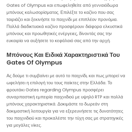
Gates of Olympus και επωφεληθείτε από γενναιόδωρα
μπόνους καλωσορίσματος. Επιλέξτε το καζίνο που σας
ταιριάζει και ξεκινήστε το παιχνίδι με επιπλέον προνόμια.
Πολλά διαδικτυακά καζίνο προσφέρουν διάφορα ελκυστικά
μπόνους και προωθητικές ενέργειες, δίνοντάς σας την
ευκαιρία να αυξήσετε το κεφάλαιό σας από την αρχή.
Μπόνους Και Ειδικά Χαρακτηριστικά Του
Gates Of Olympus
Ας δούμε τι συμβαίνει με αυτό το παιχνίδι, και πως μπορεί να
ωφελήσει η επιλογή του τους παίκτες στην Ελλάδα. Το
φρουτάκι Gates regarding Olympus προσφέρει
συναρπαστική εμπειρία παιχνιδιού με υψηλό RTP και πολλά
μπόνους χαρακτηριστικά. Δοκιμάστε το δωρεάν στη
δοκιμαστική λειτουργία για να εξερευνήσετε τις δυνατότητες
του παιχνιδιού και προκαλέστε την τύχη σας με στρατηγικές
για μεγάλες νίκες.