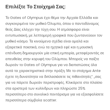
Επιλέξτε Το Στοίχημά Σας:
Το Gates of Olympus έχει θέμα την Αρχαία Ελλάδα και
συγκεκριμένα τον μυθικό Όλυμπο, όπου ο παντοδύναμος
θεός Δίας ελέγχει την τύχη σου. Η ατμόσφαιρα είναι
εντυπωσιακή, με λεπτομερή γραφικά που ζωντανεύουν τον
μυθικό κόσμο. Τα κινούμενα σχέδια είναι ομαλά και
εξαιρετικά ποιοτικά, ενώ τα ηχητικά εφέ και η μουσική
επένδυση δημιουργούν μία επική εμπειρία, μεταφέροντάς σε
απευθείας στην κορυφή του Ολύμπου. Μπορείς να παίξτε
δωρεάν το Gates of Olympus για να διαπιστώσεις όλα
αυτά τα χαρακτηριστικά στην πράξη. Με το στοίχημα Ante
έχετε τη δυνατότητα να διπλασιάσετε τις πιθανότητές” „σας
για να πάρετε δωρεάν περιστροφές. Κλικάρετε στο πλαίσιο
στα αριστερά των κυλίνδρων και πληρώστε 25%
περισσότερο στο συνολικό ποντάρισμα για να εξασφαλίσετε
περισσότερα σύμβολα scatter.