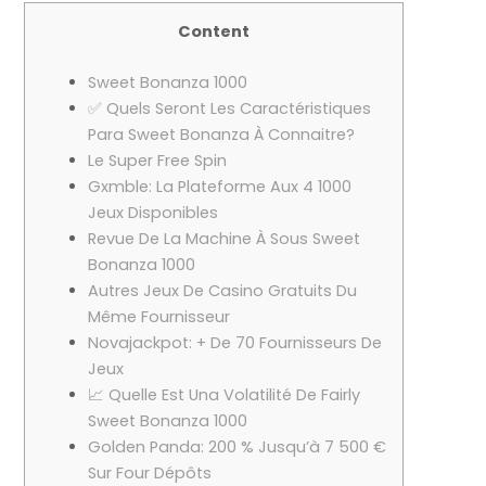
Content
Sweet Bonanza 1000
✅ Quels Seront Les Caractéristiques
Para Sweet Bonanza À Connaitre?
Le Super Free Spin
Gxmble: La Plateforme Aux 4 1000
Jeux Disponibles
Revue De La Machine À Sous Sweet
Bonanza 1000
Autres Jeux De Casino Gratuits Du
Même Fournisseur
Novajackpot: + De 70 Fournisseurs De
Jeux
📈 Quelle Est Una Volatilité De Fairly
Sweet Bonanza 1000
Golden Panda: 200 % Jusqu’à 7 500 €
Sur Four Dépôts