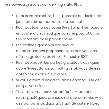
le nouveau grand struck de Pragmatic Play.
Depuis votre mobile, il est possible de décider de
jouer en format horizontal ou vertical.
Pour accéder à ces super Free Spins, il les joueurs
en coûtera una modique somme para 500 fois
the montant de le présent mise.
Les casinos que nous les joueurs
recommandons proposent tous des versions
démos gratuites de Nice” „Bienestar 1000.
Pour débloquer les parties gratuites classiques
sobre Sweet Bonanza multitude of, vous devrez
obtenir au moins 4 sucettes.
Si vous aimez la volatilité, Nice Bonanza 1000 est
ce qu’il vous fait.
Tu y trouveras tes vieux préférés — bananes,
raisin, pastèques, prunes ainsi que pommes — et
des bonbons additionally haut de suite en bleu,