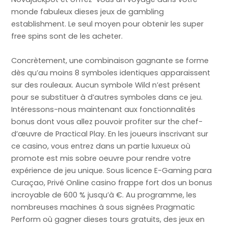
monde fabuleux dieses jeux de gambling
establishment. Le seul moyen pour obtenir les super
free spins sont de les acheter.
Concrètement, une combinaison gagnante se forme
dès qu’au moins 8 symboles identiques apparaissent
sur des rouleaux. Aucun symbole Wild n’est présent
pour se substituer à d’autres symboles dans ce jeu.
Intéressons-nous maintenant aux fonctionnalités
bonus dont vous allez pouvoir profiter sur the chef-
d’œuvre de Practical Play. En les joueurs inscrivant sur
ce casino, vous entrez dans un partie luxueux où
promote est mis sobre oeuvre pour rendre votre
expérience de jeu unique. Sous licence E-Gaming para
Curaçao, Privé Online casino frappe fort dos un bonus
incroyable de 600 % jusqu’à €. Au programme, les
nombreuses machines à sous signées Pragmatic
Perform où gagner dieses tours gratuits, des jeux en