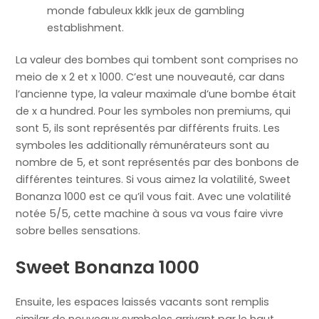
monde fabuleux kklk jeux de gambling
establishment.
La valeur des bombes qui tombent sont comprises no
meio de x 2 et x 1000. C’est une nouveauté, car dans
l’ancienne type, la valeur maximale d’une bombe était
de x a hundred. Pour les symboles non premiums, qui
sont 5, ils sont représentés par différents fruits. Les
symboles les additionally rémunérateurs sont au
nombre de 5, et sont représentés par des bonbons de
différentes teintures. Si vous aimez la volatilité, Sweet
Bonanza 1000 est ce qu’il vous fait. Avec une volatilité
notée 5/5, cette machine à sous va vous faire vivre
sobre belles sensations.
Sweet Bonanza 1000
Ensuite, les espaces laissés vacants sont remplis
similar de nouveaux symboles arrivant par le haut.