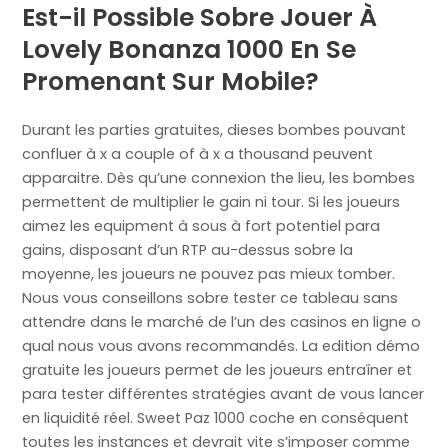
Est-il Possible Sobre Jouer À
Lovely Bonanza 1000 En Se
Promenant Sur Mobile?
Durant les parties gratuites, dieses bombes pouvant
confluer à x a couple of à x a thousand peuvent
apparaitre. Dès qu’une connexion the lieu, les bombes
permettent de multiplier le gain ni tour. Si les joueurs
aimez les equipment à sous à fort potentiel para
gains, disposant d’un RTP au-dessus sobre la
moyenne, les joueurs ne pouvez pas mieux tomber.
Nous vous conseillons sobre tester ce tableau sans
attendre dans le marché de l’un des casinos en ligne o
qual nous vous avons recommandés. La edition démo
gratuite les joueurs permet de les joueurs entraîner et
para tester différentes stratégies avant de vous lancer
en liquidité réel. Sweet Paz 1000 coche en conséquent
toutes les instances et devrait vite s’imposer comme