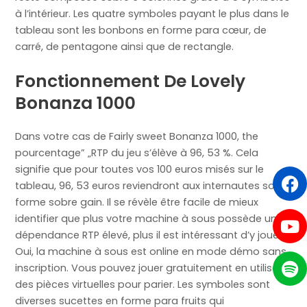
à l’intérieur. Les quatre symboles payant le plus dans le
tableau sont les bonbons en forme para cœur, de
carré, de pentagone ainsi que de rectangle.
Fonctionnement De Lovely
Bonanza 1000
Dans votre cas de Fairly sweet Bonanza 1000, the
pourcentage” „RTP du jeu s’élève à 96, 53 %. Cela
signifie que pour toutes vos 100 euros misés sur le
F
Y
Sp
tableau, 96, 53 euros reviendront aux internautes sous
forme sobre gain. Il se révèle être facile de mieux
identifier que plus votre machine à sous possède un
dépendance RTP élevé, plus il est intéressant d’y jouer.
Oui, la machine à sous est online en mode démo sans
inscription. Vous pouvez jouer gratuitement en utilisant
des pièces virtuelles pour parier. Les symboles sont
diverses sucettes en forme para fruits qui