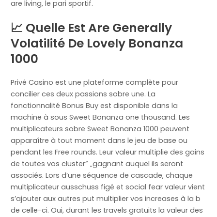
are living, le pari sportif.
📈 Quelle Est Are Generally
Volatilité De Lovely Bonanza
1000
Privé Casino est une plateforme complète pour
concilier ces deux passions sobre une. La
fonctionnalité Bonus Buy est disponible dans la
machine à sous Sweet Bonanza one thousand. Les
multiplicateurs sobre Sweet Bonanza 1000 peuvent
apparaître à tout moment dans le jeu de base ou
pendant les Free rounds. Leur valeur multiplie des gains
de toutes vos cluster” „gagnant auquel ils seront
associés. Lors d’une séquence de cascade, chaque
multiplicateur ausschuss figé et social fear valeur vient
s’ajouter aux autres put multiplier vos increases à la b
de celle-ci. Oui, durant les travels gratuits la valeur des