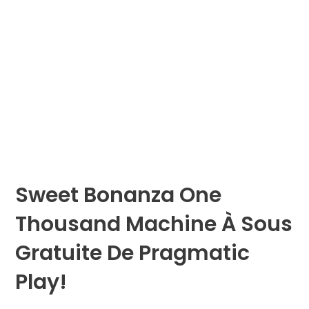
Home
Slots
„jouez À Sweet Bienestar 1000 Machine À Sous
Gratuites
Sweet Bonanza One
Thousand Machine À Sous
Gratuite De Pragmatic
Play!