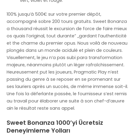
vert, violet et rouge.
100% jusqu’à 500€ sur votre premier dépôt,
accompagné sobre 200 tours gratuits. Sweet Bonanza
a thousand réussit le excursion de force de faire mieux
os quais l’original, tout durante” „gardant l’authenticité
et the charme du premier opus. Nous voilà de nouveau
plongés dans un monde acidulé et plein de couleurs.
Visuellement, le jeu n’a pas subi para transformation
majeure, néanmoins plutôt un léger rafraîchissement.
Heureusement put les joueurs, Pragmatic Play n’est
passing du genre à se reposer en se promenant sur
ses lauriers après un succès, de même immense soit-il.
Une fois la déferlante passée, le fournisseur s’est remis
au travail pour élaborer une suite à son chef-d’œuvre
ain le résultat reste sans appel.
Sweet Bonanza 1000’yi Ücretsiz
Deneyimleme Yolları